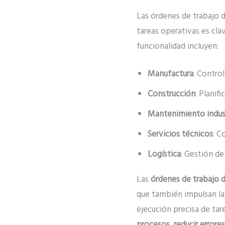
Las órdenes de trabajo 
tareas operativas es cla
funcionalidad incluyen:
Manufactura
: Contro
Construcción
: Planif
Mantenimiento indust
Servicios técnicos
: C
Logística
: Gestión de
Las
órdenes de trabajo 
que también impulsan la
ejecución precisa de ta
procesos, reducir errore