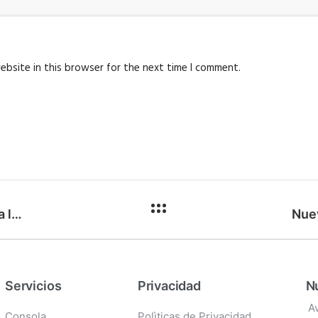
ebsite in this browser for the next time I comment.
Los Beneficios de un ERP Multiempresa para la Gestión de Datos Compartidos con e-Bizness ERP
Servicios
Privacidad
Nu
A
Consola
Polìticas de Privacidad