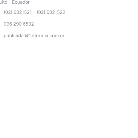
uito - Ecuador
(02) 6021521 – (02) 6021522
096 290 6502
publicidad@intermix.com.ec