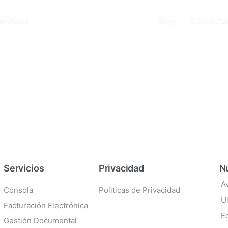
ervicios
Blog
Contácta
Servicios
Privacidad
Nu
A
Consola
Polìticas de Privacidad
U
Facturación Electrónica
E
Gestión Documental