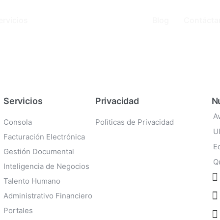
ervicios
Blog
Contácta
Servicios
Privacidad
Nu
A
Consola
Polìticas de Privacidad
U
Facturación Electrónica
E
Gestión Documental
Q
Inteligencia de Negocios
Talento Humano
Administrativo Financiero
Portales