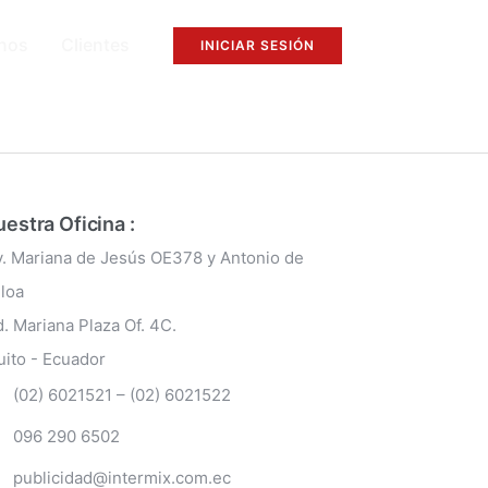
nos
Clientes
INICIAR SESIÓN
estra Oficina :
v. Mariana de Jesús OE378 y Antonio de
lloa
d. Mariana Plaza Of. 4C.
uito - Ecuador
(02) 6021521 – (02) 6021522
096 290 6502
publicidad@intermix.com.ec